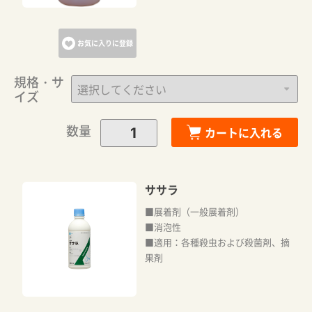
カートへ進む
お気に入りに登録
お買い物を続ける
規格・サ
イズ
数量
カートに入れる
ササラ
■展着剤（一般展着剤）
■消泡性
■適用：各種殺虫および殺菌剤、摘
果剤