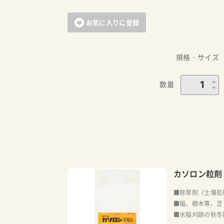
お気に入りに登録
規格・サイズ
数量
カソロン粒剤
■除草剤（土壌処
■稲、樹木等、芝
■水稲刈跡の秋冬