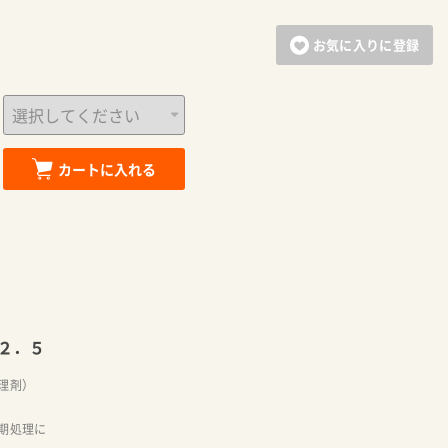
お気に入りに登録
カートに追加しました。
カートに入れる
お買い物を続ける
カートへ進む
２．５
理剤）
期処理に