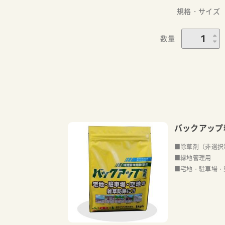
規格・サイズ
数量
バックアップ
■除草剤（非選択
■緑地管理用
■宅地・駐車場・