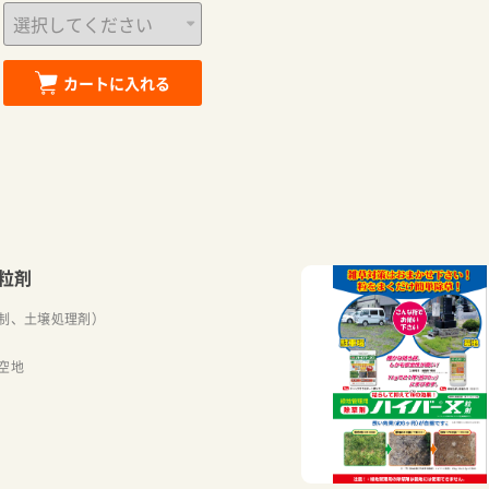
カートに入れる
粒剤
制、土壌処理剤）
空地