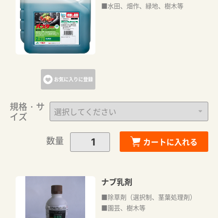
■水田、畑作、緑地、樹木等
お気に入りに登録
規格・サ
イズ
数量
カートに入れる
ナブ乳剤
■除草剤（選択制、茎葉処理剤）
■園芸、樹木等