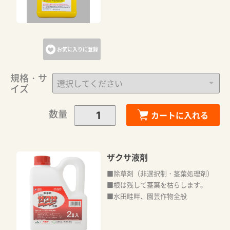
カートへ進む
お気に入りに登録
お買い物を続ける
規格・サ
イズ
数量
カートに入れる
ザクサ液剤
■除草剤（非選択制・茎葉処理剤）
■根は残して茎葉を枯らします。
■水田畦畔、園芸作物全般