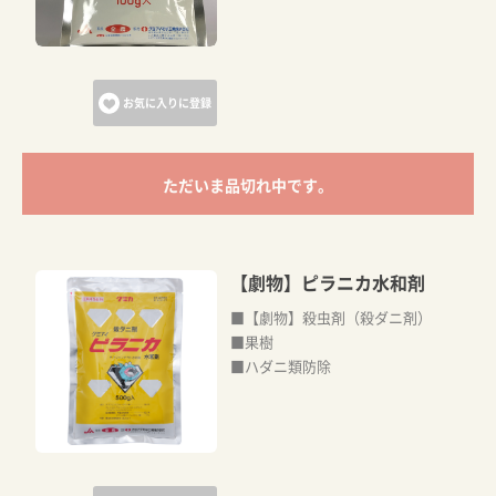
お気に入りに登録
ただいま品切れ中です。
【劇物】ピラニカ水和剤
■【劇物】殺虫剤（殺ダニ剤）
■果樹
■ハダニ類防除