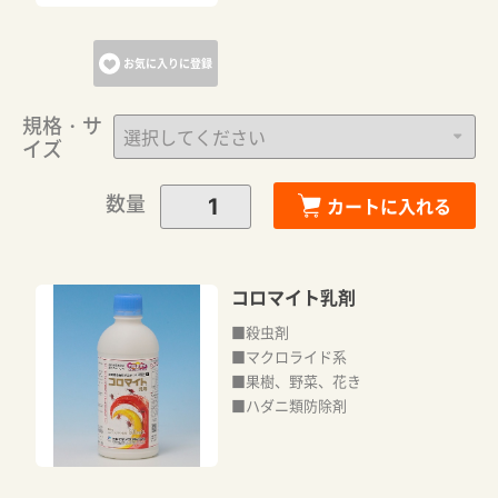
お気に入りに登録
規格・サ
イズ
数量
カートに入れる
コロマイト乳剤
■殺虫剤
■マクロライド系
■果樹、野菜、花き
■ハダニ類防除剤