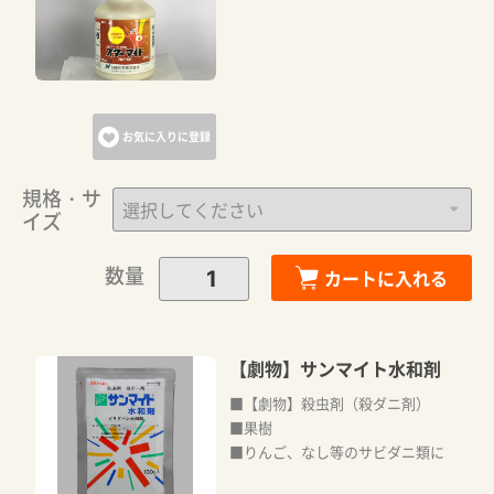
お気に入りに登録
規格・サ
イズ
数量
カートに入れる
【劇物】サンマイト水和剤
■【劇物】殺虫剤（殺ダニ剤）
■果樹
■りんご、なし等のサビダニ類に