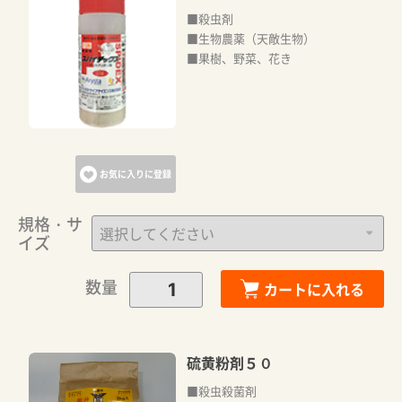
■殺虫剤
■生物農薬（天敵生物）
■果樹、野菜、花き
お気に入りに登録
規格・サ
イズ
数量
カートに入れる
硫黄粉剤５０
■殺虫殺菌剤