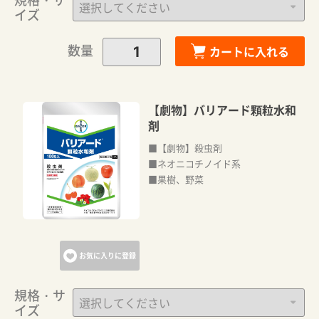
イズ
数量
カートに入れる
【劇物】バリアード顆粒水和
剤
■【劇物】殺虫剤
■ネオニコチノイド系
■果樹、野菜
お気に入りに登録
規格・サ
イズ