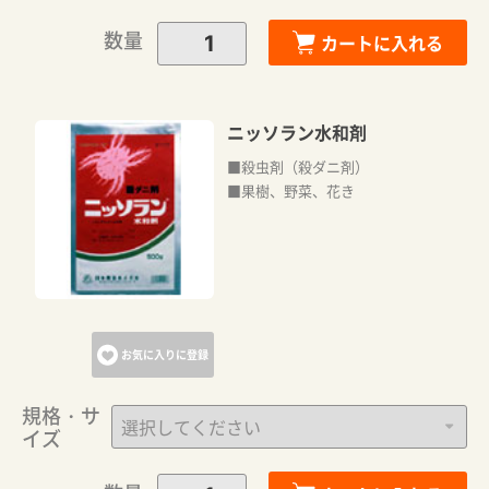
数量
カートに入れる
ニッソラン水和剤
■殺虫剤（殺ダニ剤）
■果樹、野菜、花き
お気に入りに登録
規格・サ
イズ