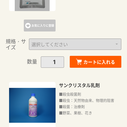
お気に入りに登録
規格・サ
イズ
数量
カートに入れる
サンクリスタル乳剤
■殺虫殺菌剤
■殺虫：天然物由来、物理的阻害
■殺菌：治療剤
■野菜、果樹、花き