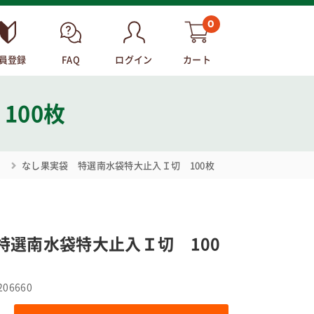
0
員登録
FAQ
ログイン
カート
100枚
索
なし果実袋 特選南水袋特大止入Ｉ切 100枚
特選南水袋特大止入Ｉ切 100
206660