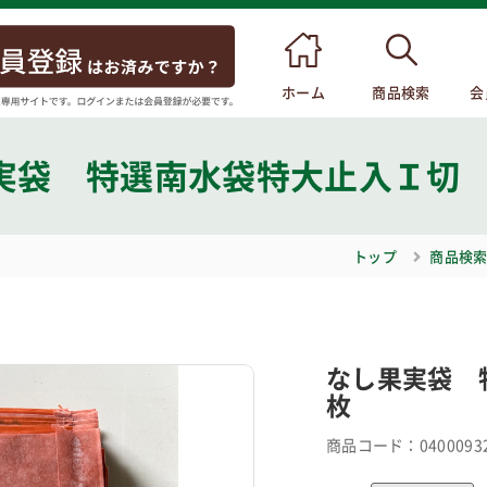
ホーム
商品検索
会
実袋 特選南水袋特大止入Ｉ切 
トップ
商品検
なし果実袋 
枚
商品コード：
0400093