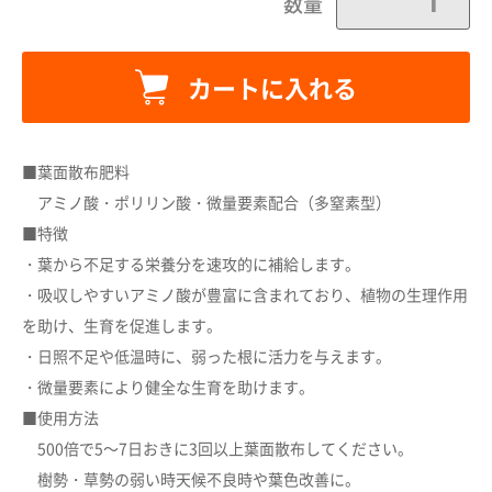
数量
カートに入れる
■葉面散布肥料
アミノ酸・ポリリン酸・微量要素配合（多窒素型）
■特徴
・葉から不足する栄養分を速攻的に補給します。
カートに追加しました。
・吸収しやすいアミノ酸が豊富に含まれており、植物の生理作用
を助け、生育を促進します。
・日照不足や低温時に、弱った根に活力を与えます。
カートへ進む
・微量要素により健全な生育を助けます。
■使用方法
お買い物を続ける
500倍で5～7日おきに3回以上葉面散布してください。
樹勢・草勢の弱い時天候不良時や葉色改善に。