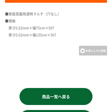
カートに追加しました。
■家庭菜園用透明マルチ（穴なし）
カートへ進む
■規格
厚さ0.02mm×幅75cm×50?
お買い物を続ける
厚さ0.02mm×幅135cm×50?
お気に入りに登録
商品一覧へ戻る