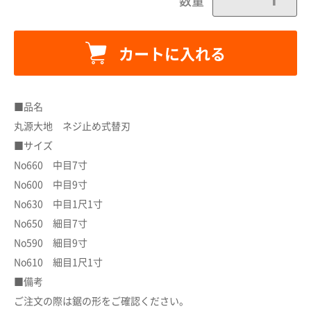
数量
カートに入れる
カートに追加しました。
■品名
丸源大地 ネジ止め式替刃
■サイズ
カートへ進む
No660 中目7寸
No600 中目9寸
お買い物を続ける
No630 中目1尺1寸
No650 細目7寸
No590 細目9寸
No610 細目1尺1寸
■備考
ご注文の際は鋸の形をご確認ください。