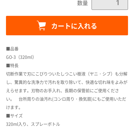
数量
カートに入れる
カートに追加しました。
■品番
GO-3（320ml）
カートへ進む
■特長
切断作業で刃にこびりついたしつこい樹液（ヤニ・シブ）も分解
お買い物を続ける
し、驚異的な洗浄力で汚れを取り除いて、快適な切れ味をよみが
えらせます。刃物のお手入れ、長期の保管前にご使用くださ
い。 台所周りの油汚れ(コンロ周り・換気扇)にもご使用いただ
けます。
■サイズ
320ml入り、スプレーボトル