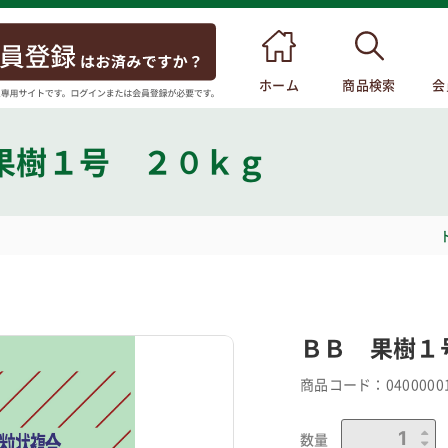
ホーム
商品検索
会
果樹１号 ２０ｋｇ
ＢＢ 果樹１
商品コード：
0400000
数量