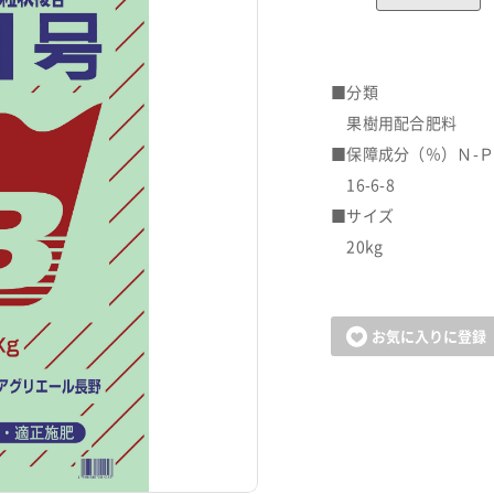
■分類
果樹用配合肥料
■保障成分（％）Ｎ-Ｐ
16-6-8
■サイズ
20kg
お気に入りに登録
カートに追加しました。
お買い物を続ける
カートへ進む