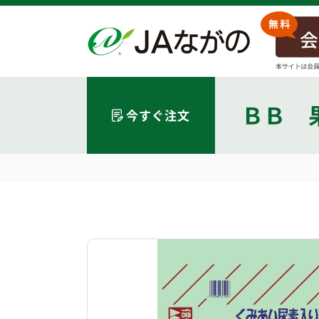
ＢＢ 
今すぐ注文